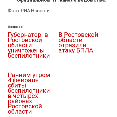
Фото: РИА Новости.
Похожее
Губернатор: в
В Ростовской
Ростовской
области
области
отразили
уничтожены
атаку БПЛА
беспилотники
02.02.2026
29.01.2026
В "Атаки дронов"
В "Атаки дронов"
Ранним утром
4 февраля
сбиты
беспилотники
в четырёх
районах
Ростовской
области
04.02.2026