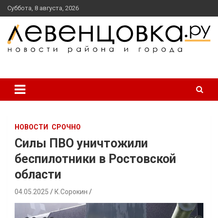
перейти
Суббота, 8 августа, 2026
к
содержанию
новости района и города
Левенцовка Ру
НОВОСТИ
СРОЧНО
Силы ПВО уничтожили
беспилотники в Ростовской
области
04.05.2025
К.Сорокин