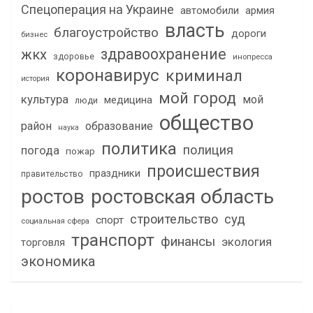
Спецоперация на Украине
автомобили
армия
власть
благоустройство
дороги
бизнес
здравоохранение
жкх
здоровье
инопресса
коронавирус
криминал
история
мой город
культура
мой
медицина
люди
общество
район
образование
наука
политика
полиция
погода
пожар
происшествия
праздники
правительство
ростов
ростовская область
строительство
суд
спорт
социальная сфера
транспорт
финансы
экология
торговля
экономика