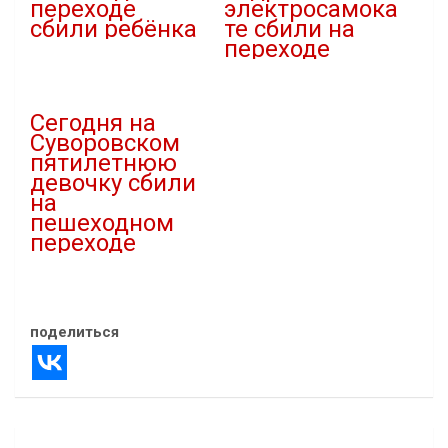
переходе
электросамока
сбили ребёнка
те сбили на
переходе
09.12.2023
В "ДТП"
20.08.2025
В "ДТП"
Сегодня на
Суворовском
пятилетнюю
девочку сбили
на
пешеходном
переходе⠀
03.01.2024
В "ДТП"
поделиться
Навигация