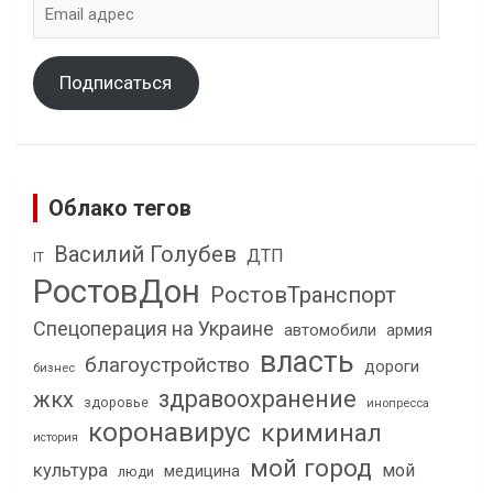
Email
адрес
Подписаться
Облако тегов
Василий Голубев
ДТП
IT
РостовДон
РостовТранспорт
Спецоперация на Украине
автомобили
армия
власть
благоустройство
дороги
бизнес
здравоохранение
жкх
здоровье
инопресса
коронавирус
криминал
история
мой город
культура
мой
медицина
люди