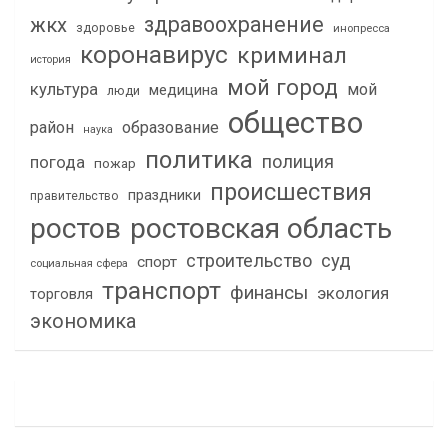
здравоохранение
жкх
здоровье
инопресса
коронавирус
криминал
история
мой город
культура
мой
медицина
люди
общество
район
образование
наука
политика
полиция
погода
пожар
происшествия
праздники
правительство
ростов
ростовская область
строительство
суд
спорт
социальная сфера
транспорт
финансы
экология
торговля
экономика