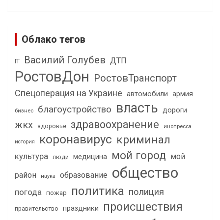
Облако тегов
Василий Голубев
ДТП
IT
РостовДон
РостовТранспорт
Спецоперация на Украине
автомобили
армия
власть
благоустройство
дороги
бизнес
здравоохранение
жкх
здоровье
инопресса
коронавирус
криминал
история
мой город
культура
мой
медицина
люди
общество
район
образование
наука
политика
полиция
погода
пожар
происшествия
праздники
правительство