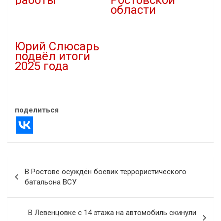
работы
Ростовской
области
02.06.2025
В "Новости"
19.09.2025
В "Новости"
Юрий Слюсарь
подвёл итоги
2025 года
30.12.2025
В "Власть"
поделиться
Навигация
В Ростове осуждён боевик террористического
по
батальона ВСУ
записям
В Левенцовке с 14 этажа на автомобиль скинули