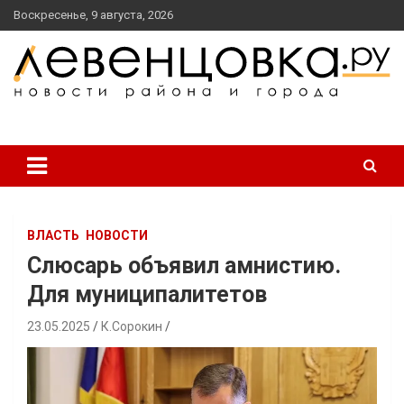
перейти
Воскресенье, 9 августа, 2026
к
содержанию
новости района и города
Левенцовка Ру
ВЛАСТЬ
НОВОСТИ
Слюсарь объявил амнистию.
Для муниципалитетов
23.05.2025
К.Сорокин