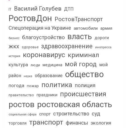
Василий Голубев
ДТП
IT
РостовДон
РостовТранспорт
Спецоперация на Украине
автомобили
армия
власть
благоустройство
дороги
бизнес
здравоохранение
жкх
здоровье
инопресса
коронавирус
криминал
история
мой город
культура
мой
медицина
люди
общество
район
образование
наука
политика
полиция
погода
пожар
происшествия
праздники
правительство
ростов
ростовская область
строительство
суд
спорт
социальная сфера
транспорт
финансы
экология
торговля