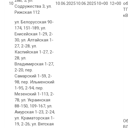
28Б, 5; ул.
10
10.06.2025
10.06.2025
10=00
12=00
об
Содружества 3; ул.
ТП
Рижская 112
кВ
ул. Белорусская 90-
174, 151-189; ул.
Енисейская 1-29, 2-
30; ул. Алтайская 1-
27, 2-28; ул.
Каспийская 1-27, 2-
28; ул.
Владимирская 1-27,
2-20; пер.
Самарский 1-59, 2-
98; пер. Ильменский
1-95, 2-94; пер.
Мезенский 1-113, 2-
78; ул. Украинская
88-150, 109-167; ул.
Амурская 1-23, 2-24;
ул. Краматорская 1-
О
19, 2-26; ул. Вятская
ВЛ