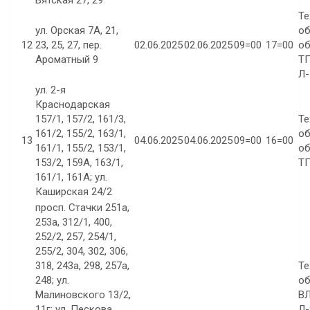
Вятская 27, 29
Те
ул. Орская 7А, 21,
об
12
23, 25, 27, пер.
02.06.2025
02.06.2025
09=00
17=00
об
Ароматный 9
ТП
Л-
ул. 2-я
Краснодарская
157/1, 157/2, 161/3,
Те
161/2, 155/2, 163/1,
об
13
04.06.2025
04.06.2025
09=00
16=00
161/1, 155/2, 153/1,
об
153/2, 159А, 163/1,
ТП
161/1, 161А; ул.
Каширская 24/2
просп. Стачки 251а,
253а, 312/1, 400,
252/2, 257, 254/1,
255/2, 304, 302, 306,
318, 243а, 298, 257а,
Те
248; ул.
об
Малиновского 13/2,
ВЛ
11г; ул. Пескова
Л-