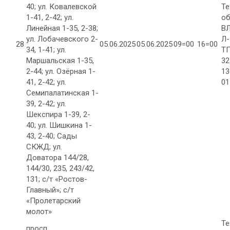
40; ул. Ковалевской
Те
1-41, 2-42; ул.
об
Линейная 1-35, 2-38;
ВЛ
ул. Лобачевского 2-
Л-
28
05.06.2025
05.06.2025
09=00
16=00
34, 1-41; ул.
ТП
Маршальская 1-35,
32
2-44; ул. Озёрная 1-
13
41, 2-42; ул.
01
Семипалатинская 1-
39, 2-42; ул.
Шекспира 1-39, 2-
40; ул. Шишкина 1-
43, 2-40; Сады
СКЖД; ул.
Доватора 144/28,
144/30, 235, 243/42,
131; с/т «Ростов-
Главный»; с/т
«Пролетарский
молот»
Те
просп.