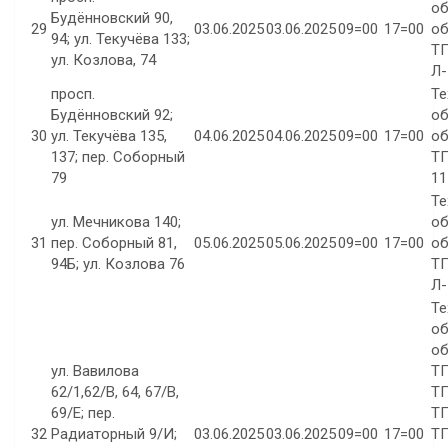
об
Будённовский 90,
29
03.06.2025
03.06.2025
09=00
17=00
об
94; ул. Текучёва 133;
ТП
ул. Козлова, 74
Л-
просп.
Те
Будённовский 92;
об
30
ул. Текучёва 135,
04.06.2025
04.06.2025
09=00
17=00
об
137; пер. Соборный
ТП
79
11
Те
ул. Мечникова 140;
об
31
пер. Соборный 81,
05.06.2025
05.06.2025
09=00
17=00
об
94Б; ул. Козлова 76
ТП
Л-
Те
об
об
ул. Вавилова
ТП
62/1,62/В, 64, 67/В,
ТП
69/Е; пер.
ТП
32
Радиаторный 9/И;
03.06.2025
03.06.2025
09=00
17=00
ТП