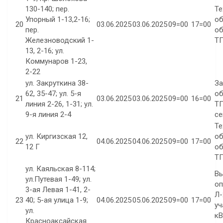
130-140; пер.
Те
Упорный 1-13,2-16;
об
20
03.06.2025
03.06.2025
09=00
17=00
пер.
об
Железноводский 1-
ТП
13, 2-16; ул.
Коммунаров 1-23,
2-22
ул. Закруткина 38-
За
62, 35-47; ул. 5-я
об
21
03.06.2025
03.06.2025
09=00
16=00
линия 2-26, 1-31; ул.
ТП
9-я линия 2-4
се
Те
ул. Киргизская 12,
об
22
04.06.2025
04.06.2025
09=00
17=00
12 Г
об
ТП
ул. Каяльская 8-114;
Вы
ул.Путевая 1-49; ул.
оп
3-ая Левая 1-41, 2-
Л-
23
40; 5-ая улица 1-9;
04.06.2025
05.06.2025
09=00
17=00
уч
ул.
кВ
Красноаксайская