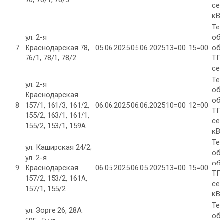
76, 70/1, 78/3
се
кВ
Те
ул. 2-я
об
7
Краснодарская 78,
05.06.2025
05.06.2025
13=00
15=00
об
76/1, 78/1, 78/2
ТП
се
Те
ул. 2-я
об
Краснодарская
об
8
157/1, 161/3, 161/2,
06.06.2025
06.06.2025
10=00
12=00
ТП
155/2, 163/1, 161/1,
се
155/2, 153/1, 159А
кВ
Те
ул. Каширская 24/2;
об
ул. 2-я
об
9
Краснодарская
06.05.2025
06.05.2025
13=00
15=00
ТП
157/2, 153/2, 161А,
се
157/1, 155/2
кВ
Те
ул. Зорге 26, 28А,
об