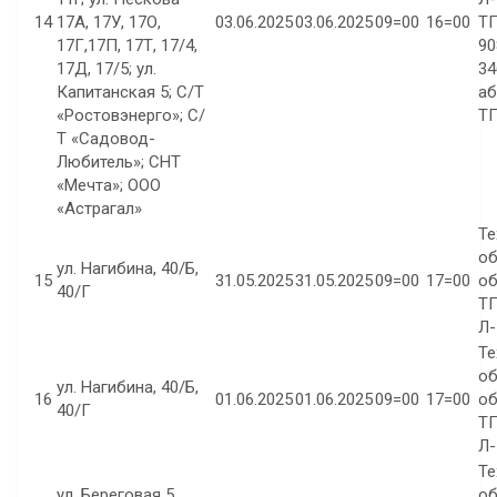
14
17А, 17У, 17О,
03.06.2025
03.06.2025
09=00
16=00
ТП
17Г,17П, 17Т, 17/4,
90
17Д, 17/5; ул.
34
Капитанская 5; С/Т
аб
«Ростовэнерго»; С/
Т
Т «Садовод-
Любитель»; СНТ
«Мечта»; ООО
«Астрагал»
Те
об
ул. Нагибина, 40/Б,
15
31.05.2025
31.05.2025
09=00
17=00
об
40/Г
ТП
Л-
Те
об
ул. Нагибина, 40/Б,
16
01.06.2025
01.06.2025
09=00
17=00
об
40/Г
ТП
Л-
Те
ул. Береговая 5,
об