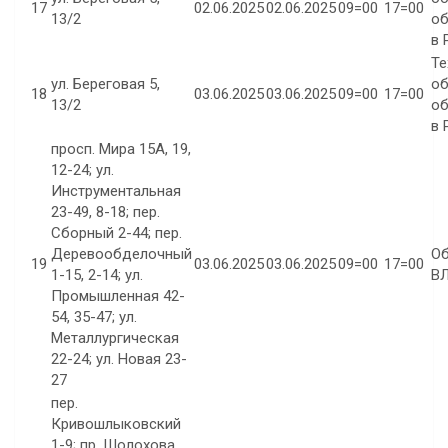
17
02.06.2025
02.06.2025
09=00
17=00
13/2
об
в 
Те
ул. Береговая 5,
об
18
03.06.2025
03.06.2025
09=00
17=00
13/2
об
в 
просп. Мира 15А, 19,
12-24; ул.
Инструментальная
23-49, 8-18; пер.
Сборный 2-44; пер.
Деревообделочный
О
19
03.06.2025
03.06.2025
09=00
17=00
1-15, 2-14; ул.
ВЛ
Промышленная 42-
54, 35-47; ул.
Металлургическая
22-24; ул. Новая 23-
27
пер.
Кривошлыковский
1-9; пр. Шолохова