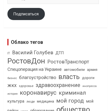
адрес
Подписаться
Облако тегов
Василий Голубев
ДТП
IT
РостовДон
РостовТранспорт
Спецоперация на Украине
автомобили
армия
власть
благоустройство
дороги
бизнес
здравоохранение
жкх
здоровье
инопресса
коронавирус
криминал
история
мой город
культура
мой
медицина
люди
общество
район
образование