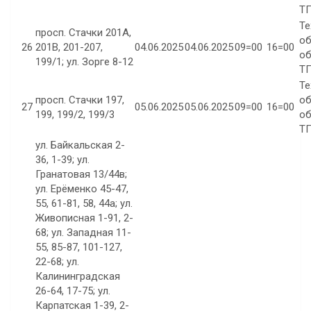
ТП
Те
просп. Стачки 201А,
об
26
201В, 201-207,
04.06.2025
04.06.2025
09=00
16=00
об
199/1; ул. Зорге 8-12
ТП
Те
просп. Стачки 197,
об
27
05.06.2025
05.06.2025
09=00
16=00
199, 199/2, 199/3
об
ТП
ул. Байкальская 2-
36, 1-39; ул.
Гранатовая 13/44в;
ул. Ерёменко 45-47,
55, 61-81, 58, 44а; ул.
Живописная 1-91, 2-
68; ул. Западная 11-
55, 85-87, 101-127,
22-68; ул.
Калининградская
26-64, 17-75; ул.
Карпатская 1-39, 2-