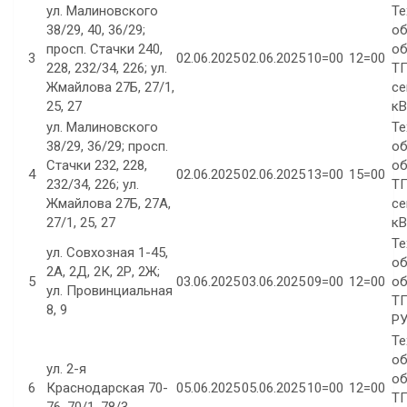
ул. Малиновского
Те
38/29, 40, 36/29;
об
просп. Стачки 240,
об
3
02.06.2025
02.06.2025
10=00
12=00
228, 232/34, 226; ул.
ТП
Жмайлова 27Б, 27/1,
се
25, 27
кВ
ул. Малиновского
Те
38/29, 36/29; просп.
об
Стачки 232, 228,
об
4
02.06.2025
02.06.2025
13=00
15=00
232/34, 226; ул.
ТП
Жмайлова 27Б, 27А,
се
27/1, 25, 27
кВ
Те
ул. Совхозная 1-45,
об
2А, 2Д, 2К, 2Р, 2Ж;
5
03.06.2025
03.06.2025
09=00
12=00
об
ул. Провинциальная
ТП
8, 9
РУ
Те
об
ул. 2-я
об
6
Краснодарская 70-
05.06.2025
05.06.2025
10=00
12=00
ТП