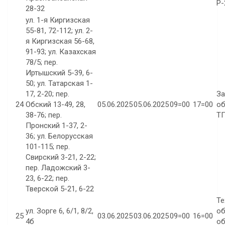
Р-
28-32
ул. 1-я Киргизская
55-81, 72-112; ул. 2-
я Киргизская 56-68,
91-93; ул. Казахская
78/5; пер.
Иртышский 5-39, 6-
50; ул. Татарская 1-
17, 2-20; пер.
За
24
Обский 13-49, 28,
05.06.2025
05.06.2025
09=00
17=00
об
38-76; пер.
ТП
Пронский 1-37, 2-
36; ул. Белорусская
101-115; пер.
Свирский 3-21, 2-22;
пер. Ладожский 3-
23, 6-22; пер.
Тверской 5-21, 6-22
Те
ул. Зорге 6, 6/1, 8/2,
об
25
03.06.2025
03.06.2025
09=00
16=00
4б
об