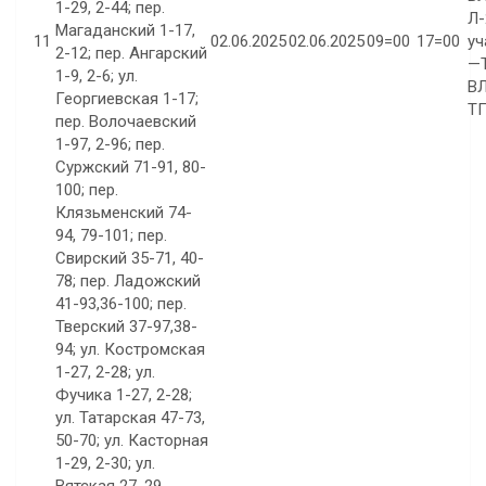
1-29, 2-44; пер.
Л-
Магаданский 1-17,
11
02.06.2025
02.06.2025
09=00
17=00
уч
2-12; пер. Ангарский
—
1-9, 2-6; ул.
ВЛ
Георгиевская 1-17;
ТП
пер. Волочаевский
1-97, 2-96; пер.
Суржский 71-91, 80-
100; пер.
Клязьменский 74-
94, 79-101; пер.
Свирский 35-71, 40-
78; пер. Ладожский
41-93,36-100; пер.
Тверский 37-97,38-
94; ул. Костромская
1-27, 2-28; ул.
Фучика 1-27, 2-28;
ул. Татарская 47-73,
50-70; ул. Касторная
1-29, 2-30; ул.