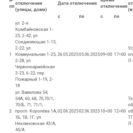
№
Время
отключения
Дата отключения
о
пп
отключения
(улицы, дома)
(в
с
по
с
по
ул. 2-я
Комбайновская 1-
25, 2-42; ул.
Соединяющая 1-13,
2-22; ул.
Ус
1
Коммунальная 1-25,
26.05.2025
05.06.2025
09=00
17=00
оп
2-28; ул.
Л-
Червоноармейская
3-23, 6-22; пер.
Пожарный 1-19, 2-
18
ул. Вавилова 54,
54А, 60, 68, 70,70/1,
Те
70/Б, 71, 71/1;
об
2
просп. Королёва 1А,
02.06.2025
02.06.2025
10=00
12=00
об
1Б, 1В, 1Г; ул.
ТП
Неклиновская 43/А,
Л-
45/А