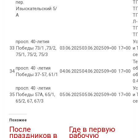
пер.
ТП
Изыскательский 5/
ТП
А
ТП
Л-
ТП
ТП
просп. 40-летия
Ус
33
Победы 73/1 ,73/2,
03.06.2025
03.06.2025
09=00
17=00
и 
75/1, 75/2, 75/3
се
Те
просп. 40 -летия
об
34
04.06.2025
04.06.2025
09=00
17=00
Победы 37-57, 61/1
об
0.
просп. 40 -летия
Ус
35
Победы 57А, 65/1,
05.06.2025
05.06.2025
09=00
17=00
и 
65/2, 67, 67/3
се
Похожее
После
Где в первую
праздников в
рабочую