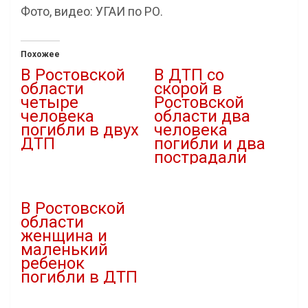
Фото, видео: УГАИ по РО.
Похожее
В Ростовской
В ДТП со
области
скорой в
четыре
Ростовской
человека
области два
погибли в двух
человека
ДТП
погибли и два
пострадали
09.08.2025
В "ДТП"
26.09.2025
В "ДТП"
В Ростовской
области
женщина и
маленький
ребенок
погибли в ДТП
06.01.2026
В "ДТП"