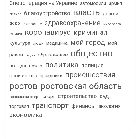
Спецоперация на Украине
автомобили
армия
власть
благоустройство
дороги
бизнес
здравоохранение
жкх
здоровье
инопресса
коронавирус
криминал
история
мой город
культура
мой
медицина
люди
общество
район
образование
наука
политика
полиция
погода
пожар
происшествия
праздники
правительство
ростов
ростовская область
строительство
суд
спорт
социальная сфера
транспорт
финансы
экология
торговля
экономика