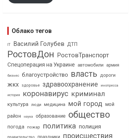
Облако тегов
Василий Голубев
ДТП
IT
РостовДон
РостовТранспорт
Спецоперация на Украине
автомобили
армия
власть
благоустройство
дороги
бизнес
здравоохранение
жкх
здоровье
инопресса
коронавирус
криминал
история
мой город
культура
мой
медицина
люди
общество
район
образование
наука
политика
полиция
погода
пожар
происшествия
праздники
правительство