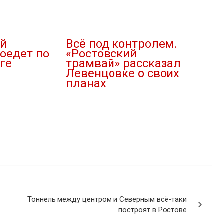
ий
Всё под контролем.
оедет по
«Ростовский
ге
трамвай» рассказал
Левенцовке о своих
планах
"
26.04.2024
В "Новости"
Тоннель между центром и Северным всё-таки
построят в Ростове