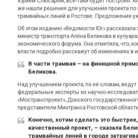
Юрием Слюсарем, всё-таки будет построен. 
же нашли решения для улучшения проекта по
трамвайных линий в Ростове. Предложения у
Об этом изданию «Ведомости Юг» рассказала 
министр транспорта Алёна Беликова в кулуар
экономического форума. Она отметила, что, к
власти подробно расскажут об изменениях в 
В части трамвая – на финишной прямо
Беликова.
Над улучшением проекта, по её словам, веду
федеральные эксперты из научно-исследовате
«Мостранспроект», Донского государственного
представители Минтранса Ростовской области
Конечно, хотим сделать это быстрее
качественный проект, – сказала Бели
трамвайных линий в городе затрагив