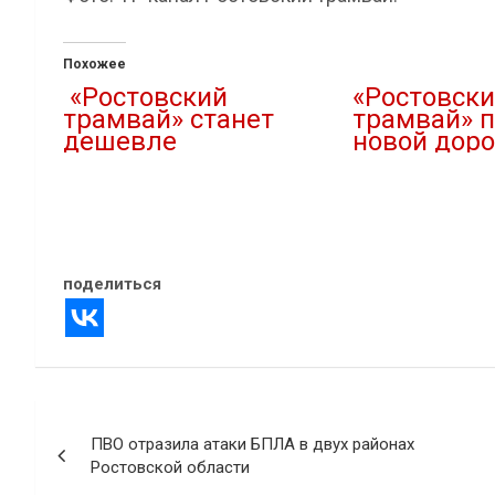
Похожее
«Ростовский
«Ростовск
трамвай» станет
трамвай» п
дешевле
новой доро
30.07.2025
17.07.2025
В "Городская среда"
В "Городская среда
поделиться
Навигация
ПВО отразила атаки БПЛА в двух районах
по
Ростовской области