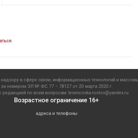
аться
.
надзору в сфере связи, информационных технологий и массов
за номером ЭЛ № ФС 77 – 78127 от 20 марта 2020 г.
с редакцией по всем вопросам: levencovka.rostov@yandex.ru
Возрастное ограничение 16+
адреса и телефоны