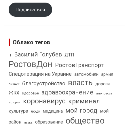
Подписаться
Облако тегов
Василий Голубев
ДТП
IT
РостовДон
РостовТранспорт
Спецоперация на Украине
автомобили
армия
власть
благоустройство
дороги
бизнес
здравоохранение
жкх
здоровье
инопресса
коронавирус
криминал
история
мой город
культура
мой
медицина
люди
общество
район
образование
наука