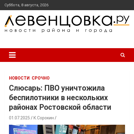
перейти
Суббота, 8 августа, 2026
к
содержанию
новости района и города
Левенцовка Ру
НОВОСТИ
СРОЧНО
Слюсарь: ПВО уничтожила
беспилотники в нескольких
районах Ростовской области
01.07.2025
К.Сорокин