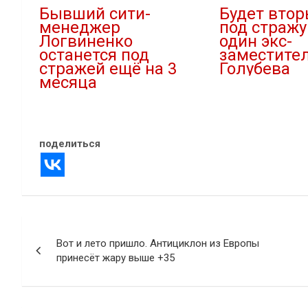
Бывший сити-
Будет втор
менеджер
под стражу
Логвиненко
один экс-
останется под
заместите
стражей ещё на 3
Голубева
месяца
22.02.2025
24.03.2026
В "Криминал"
В "Криминал"
поделиться
Навигация
Вот и лето пришло. Антициклон из Европы
по
принесёт жару выше +35
записям