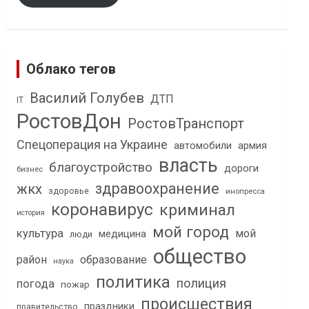
Облако тегов
Василий Голубев
ДТП
IT
РостовДон
РостовТранспорт
Спецоперация на Украине
автомобили
армия
власть
благоустройство
дороги
бизнес
здравоохранение
жкх
здоровье
инопресса
коронавирус
криминал
история
мой город
культура
мой
медицина
люди
общество
район
образование
наука
политика
полиция
погода
пожар
происшествия
праздники
правительство