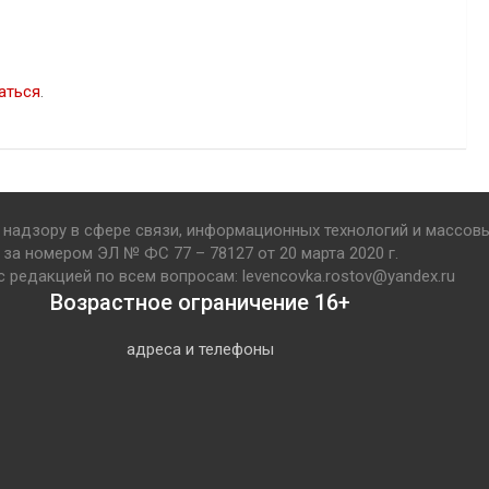
аться
.
надзору в сфере связи, информационных технологий и массов
за номером ЭЛ № ФС 77 – 78127 от 20 марта 2020 г.
с редакцией по всем вопросам: levencovka.rostov@yandex.ru
Возрастное ограничение 16+
адреса и телефоны