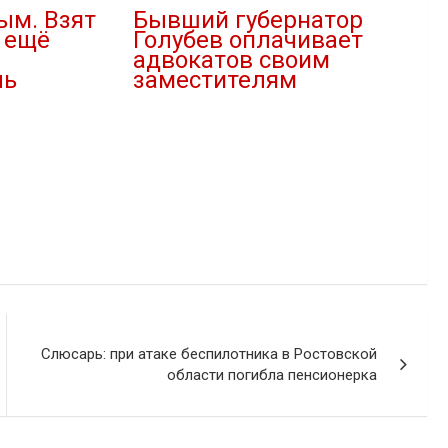
ым. Взят
Бывший губернатор
 ещё
Голубев оплачивает
адвокатов своим
ль
заместителям
11.12.2025
В "Новости"
Слюсарь: при атаке беспилотника в Ростовской
области погибла пенсионерка