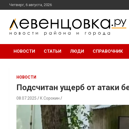
перейти
Четверг, 6 августа, 2026
к
содержанию
новости района и города
Левенцовка Ру
НОВОСТИ
СТАТЬИ
ЛЮДИ
СПРАВОЧНИК
НОВОСТИ
Подсчитан ущерб от атаки б
08.07.2025
К.Сорокин