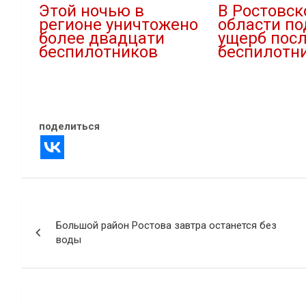
Этой ночью в
В Ростовск
регионе уничтожено
области по
более двадцати
ущерб посл
беспилотников
беспилотн
09.07.2026
04.07.2025
В "Атаки дронов"
В "Новости"
поделиться
Навигация
Большой район Ростова завтра останется без
по
воды
записям