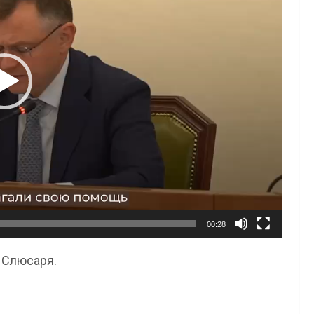
00:28
 Слюсаря.