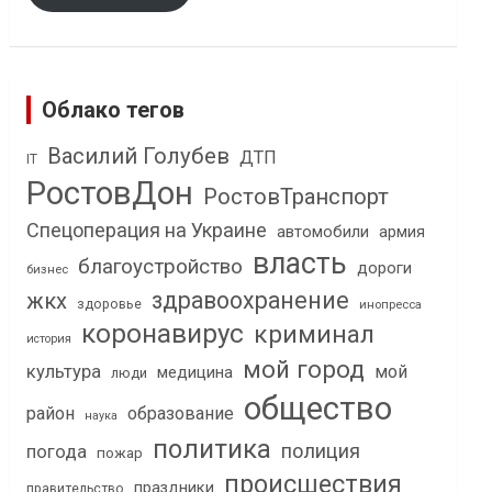
Облако тегов
Василий Голубев
ДТП
IT
РостовДон
РостовТранспорт
Спецоперация на Украине
автомобили
армия
власть
благоустройство
дороги
бизнес
здравоохранение
жкх
здоровье
инопресса
коронавирус
криминал
история
мой город
культура
мой
медицина
люди
общество
район
образование
наука
политика
полиция
погода
пожар
происшествия
праздники
правительство