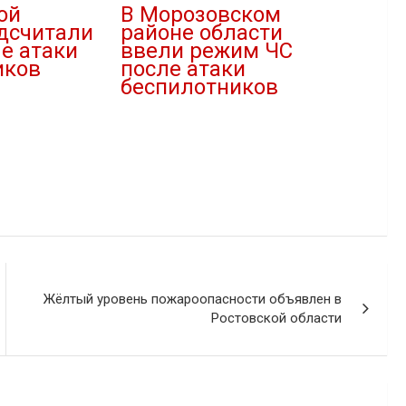
ой
В Морозовском
дсчитали
районе области
е атаки
ввели режим ЧС
иков
после атаки
беспилотников
03.08.2024
В "Новости"
Жёлтый уровень пожароопасности объявлен в
Ростовской области