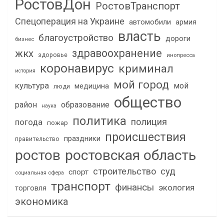
РостовДон
РостовТранспорт
Спецоперация на Украине
автомобили
армия
власть
благоустройство
дороги
бизнес
здравоохранение
жкх
здоровье
инопресса
коронавирус
криминал
история
мой город
культура
мой
медицина
люди
общество
район
образование
наука
политика
полиция
погода
пожар
происшествия
праздники
правительство
ростов
ростовская область
строительство
суд
спорт
социальная сфера
транспорт
финансы
экология
торговля
экономика