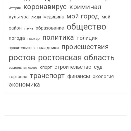
коронавирус
криминал
история
мой город
культура
мой
медицина
люди
общество
район
образование
наука
политика
полиция
погода
пожар
происшествия
праздники
правительство
ростов
ростовская область
строительство
суд
спорт
социальная сфера
транспорт
финансы
экология
торговля
экономика