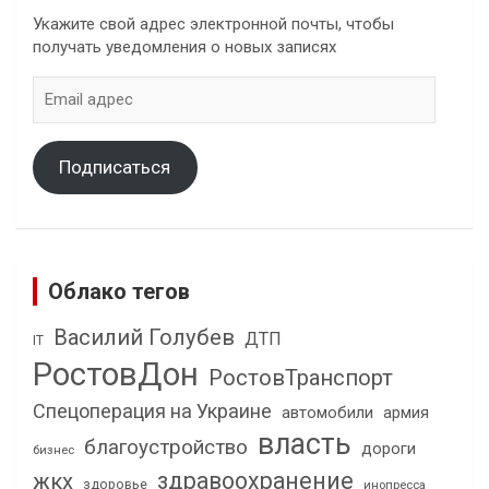
Укажите свой адрес электронной почты, чтобы
получать уведомления о новых записях
Email
адрес
Подписаться
Облако тегов
Василий Голубев
ДТП
IT
РостовДон
РостовТранспорт
Спецоперация на Украине
автомобили
армия
власть
благоустройство
дороги
бизнес
здравоохранение
жкх
здоровье
инопресса