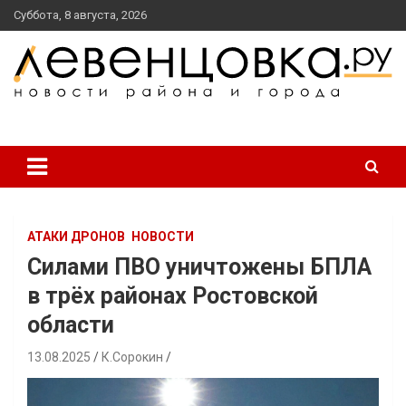
перейти
Суббота, 8 августа, 2026
к
содержанию
новости района и города
Левенцовка Ру
АТАКИ ДРОНОВ
НОВОСТИ
Силами ПВО уничтожены БПЛА
в трёх районах Ростовской
области
13.08.2025
К.Сорокин