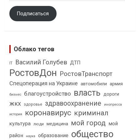
Подписаться
Облако тегов
Василий Голубев
ДТП
IT
РостовДон
РостовТранспорт
Спецоперация на Украине
автомобили
армия
власть
благоустройство
дороги
бизнес
здравоохранение
жкх
здоровье
инопресса
коронавирус
криминал
история
мой город
культура
мой
медицина
люди
общество
район
образование
наука