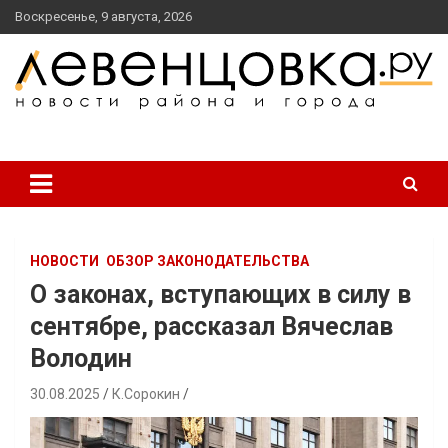
перейти
Воскресенье, 9 августа, 2026
к
содержанию
новости района и города
Левенцовка Ру
НОВОСТИ
ОБЗОР ЗАКОНОДАТЕЛЬСТВА
О законах, вступающих в силу в
сентябре, рассказал Вячеслав
Володин
30.08.2025
К.Сорокин