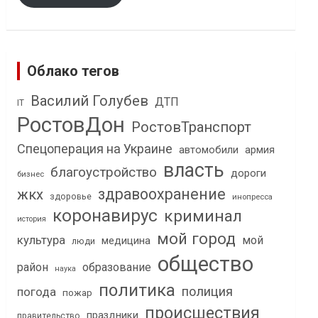
Облако тегов
Василий Голубев
ДТП
IT
РостовДон
РостовТранспорт
Спецоперация на Украине
автомобили
армия
власть
благоустройство
дороги
бизнес
здравоохранение
жкх
здоровье
инопресса
коронавирус
криминал
история
мой город
культура
мой
медицина
люди
общество
район
образование
наука
политика
полиция
погода
пожар
происшествия
праздники
правительство