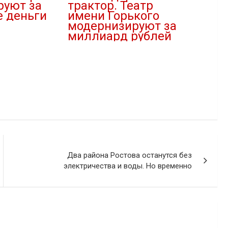
руют за
трактор. Театр
е деньги
имени Горького
модернизируют за
миллиард рублей
12.08.2022
В "Культура"
Два района Ростова останутся без
электричества и воды. Но временно