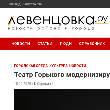
перейти
Пятница, 7 августа, 2026
к
содержанию
новости района и города
Левенцовка Ру
НОВОСТИ
СТАТЬИ
ЛЮДИ
СПРАВОЧНИК
ГОРОДСКАЯ СРЕДА
КУЛЬТУРА
НОВОСТИ
Театр Горького модернизиру
15.09.2025
К.Сорокин