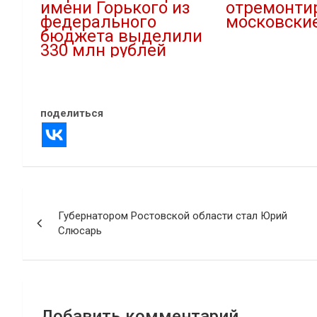
имени Горького из
отремонти
федерального
московски
бюджета выделили
18.03.2022
330 млн рублей
В "Культура"
26.09.2021
В "Культура"
поделиться
Навигация
Губернатором Ростовской области стал Юрий
по
Слюсарь
записям
Добавить комментарий