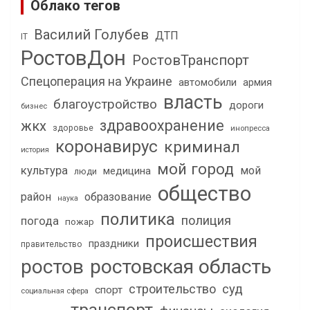
Облако тегов
Василий Голубев
ДТП
IT
РостовДон
РостовТранспорт
Спецоперация на Украине
автомобили
армия
власть
благоустройство
дороги
бизнес
здравоохранение
жкх
здоровье
инопресса
коронавирус
криминал
история
мой город
культура
мой
медицина
люди
общество
район
образование
наука
политика
полиция
погода
пожар
происшествия
праздники
правительство
ростов
ростовская область
строительство
суд
спорт
социальная сфера
транспорт