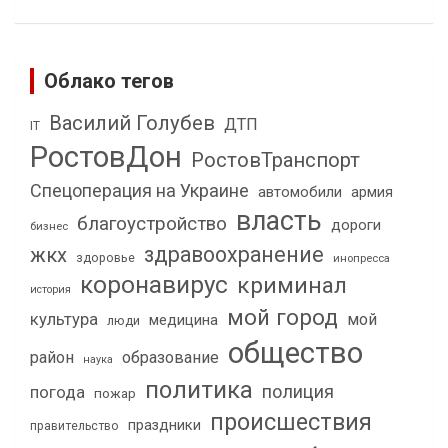
Облако тегов
Василий Голубев
ДТП
IT
РостовДон
РостовТранспорт
Спецоперация на Украине
автомобили
армия
власть
благоустройство
дороги
бизнес
здравоохранение
жкх
здоровье
инопресса
коронавирус
криминал
история
мой город
культура
мой
медицина
люди
общество
район
образование
наука
политика
полиция
погода
пожар
происшествия
праздники
правительство