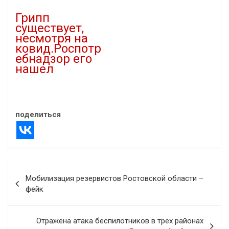
В "Здравоохранение"
В "Новости"
Грипп
существует,
несмотря на
ковид.Роспотр
ебнадзор его
нашел
11.11.2021
В "Здравоохранение"
поделиться
Навигация
Мобилизация резервистов Ростовской области –
по
фейк
записям
Отражена атака беспилотников в трёх районах