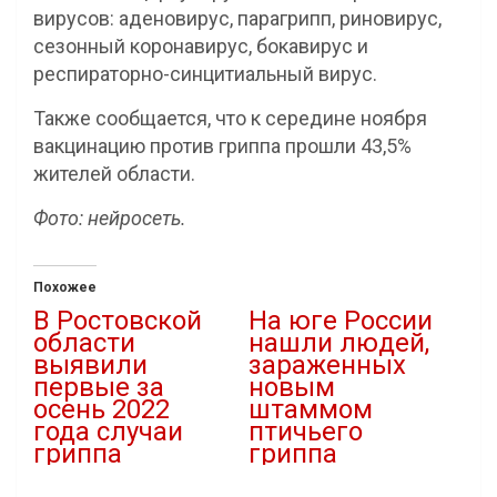
вирусов: аденовирус, парагрипп, риновирус,
сезонный коронавирус, бокавирус и
респираторно-синцитиальный вирус.
Также сообщается, что к середине ноября
вакцинацию против гриппа прошли 43,5%
жителей области.
Фото: нейросеть.
Похожее
В Ростовской
На юге России
области
нашли людей,
выявили
зараженных
первые за
новым
осень 2022
штаммом
года случаи
птичьего
гриппа
гриппа
24.11.2022
21.02.2021