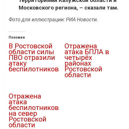
территориями Калужской области и
Московского региона, – сказали там.
Фото для иллюстрации: РИА Новости.
Похожее
В Ростовской
Отражена
области силы
атака БПЛА в
ПВО отразили
четырёх
атаку
районах
беспилотников
Ростовской
области
09.03.2025
В "Новости"
03.01.2026
В "Атаки дронов"
Отражена
атака
беспилотников
на север
Ростовской
области