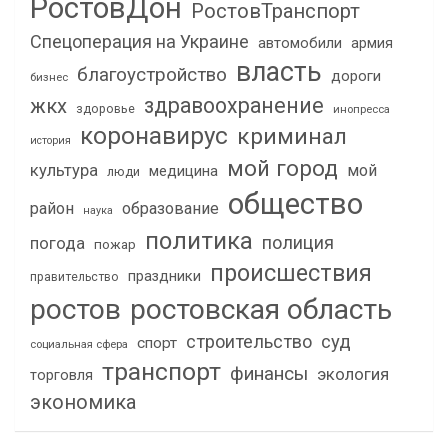
РостовДон
РостовТранспорт
Спецоперация на Украине
автомобили
армия
власть
благоустройство
дороги
бизнес
здравоохранение
жкх
здоровье
инопресса
коронавирус
криминал
история
мой город
культура
мой
медицина
люди
общество
район
образование
наука
политика
полиция
погода
пожар
происшествия
праздники
правительство
ростов
ростовская область
строительство
суд
спорт
социальная сфера
транспорт
финансы
экология
торговля
экономика