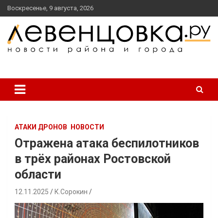
перейти
Воскресенье, 9 августа, 2026
к
содержанию
новости района и города
Левенцовка Ру
АТАКИ ДРОНОВ
НОВОСТИ
Отражена атака беспилотников
в трёх районах Ростовской
области
12.11.2025
К.Сорокин