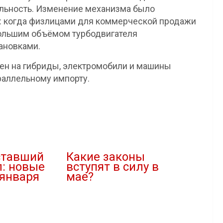
уальность. Изменение механизма было
а: когда физлицами для коммерческой продажи
ольшим объёмом турбодвигателя
ановками.
цен на гибриды, электромобили и машины
раллельному импорту.
ставший
Какие законы
: новые
вступят в силу в
 января
мае?
30.04.2022
В "Новости"
тельства"