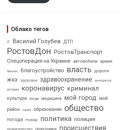
Облако тегов
Василий Голубев
ДТП
IT
РостовДон
РостовТранспорт
Спецоперация на Украине
автомобили
армия
власть
благоустройство
дороги
бизнес
здравоохранение
жкх
здоровье
инопресса
коронавирус
криминал
история
мой город
культура
мой
медицина
люди
общество
район
образование
наука
политика
полиция
погода
пожар
происшествия
праздники
правительство