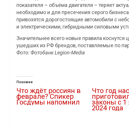
показателя – объёма двигателя – теряет акт
необходимо и для пресечения серого бизнес
привозятся дорогостоящие автомобили с неб
и электрическими, гибридными силовыми уст
Значительнее всего новые правила коснутся 
ушедших из РФ брендов, поставляемые по па
Фото: Фотобанк Legion-Media
Похожее
Что ждёт россиян в
Что год на
феврале? Спикер
приготовил
Госдумы напомнил
законы с 1
2024 года
29.01.2022
В "Власть"
01.01.2024
В "Обзор законода