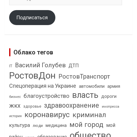
адрес
Подписаться
Облако тегов
Василий Голубев
ДТП
IT
РостовДон
РостовТранспорт
Спецоперация на Украине
автомобили
армия
власть
благоустройство
дороги
бизнес
здравоохранение
жкх
здоровье
инопресса
коронавирус
криминал
история
мой город
культура
мой
медицина
люди
общество
район
образование