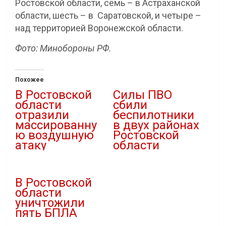
Ростовской области, семь – в Астраханской
области, шесть – в Саратовской, и четыре –
над территорией Воронежской области.
Фото: Минобороны РФ.
Похожее
В Ростовской
Силы ПВО
области
сбили
отразили
беспилотники
массированну
в двух районах
ю воздушную
Ростовской
атаку
области
22.09.2025
23.10.2025
В "Атаки дронов"
В "Новости"
В Ростовской
области
уничтожили
пять БПЛА
31.10.2025