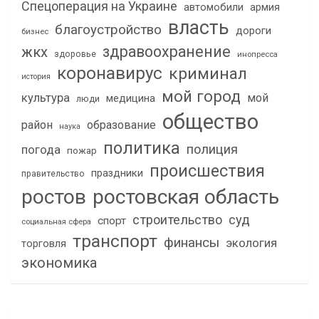
Спецоперация на Украине
автомобили
армия
власть
благоустройство
дороги
бизнес
здравоохранение
жкх
здоровье
инопресса
коронавирус
криминал
история
мой город
культура
мой
медицина
люди
общество
район
образование
наука
политика
полиция
погода
пожар
происшествия
праздники
правительство
ростов
ростовская область
строительство
суд
спорт
социальная сфера
транспорт
финансы
экология
торговля
экономика