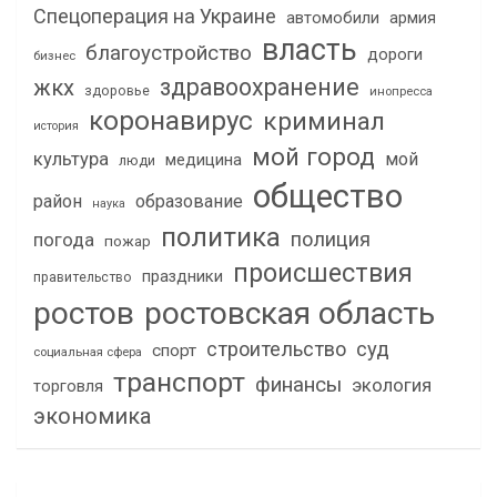
Спецоперация на Украине
автомобили
армия
власть
благоустройство
дороги
бизнес
здравоохранение
жкх
здоровье
инопресса
коронавирус
криминал
история
мой город
культура
мой
медицина
люди
общество
район
образование
наука
политика
полиция
погода
пожар
происшествия
праздники
правительство
ростов
ростовская область
строительство
суд
спорт
социальная сфера
транспорт
финансы
экология
торговля
экономика