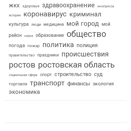
здравоохранение
жкх
здоровье
инопресса
коронавирус
криминал
история
мой город
культура
мой
медицина
люди
общество
район
образование
наука
политика
полиция
погода
пожар
происшествия
праздники
правительство
ростов
ростовская область
строительство
суд
спорт
социальная сфера
транспорт
финансы
экология
торговля
экономика