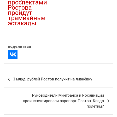
проспектами
Ростова
пройдут
трамвайные
эстакады
16.08.2023
В "Инфраструктура"
поделиться
Навигация
3 млрд. рублей Ростов получит на ливнёвку
по
записям
Руководители Минтранса и Росавиации
проинспектировали аэропорт Платов. Когда
полетим?