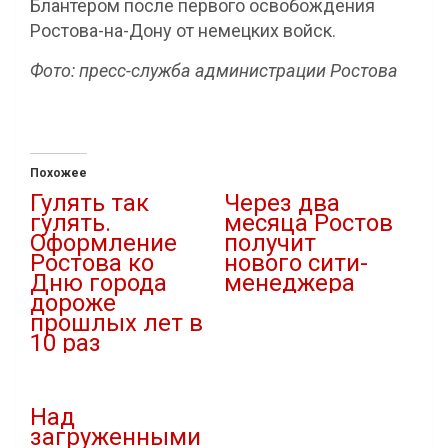
Блантером после первого освобождения
Ростова-на-Дону от немецких войск.
Фото: пресс-служба администрации Ростова
Похожее
Гулять так
Через два
гулять.
месяца Ростов
Оформление
получит
Ростова ко
нового сити-
Дню города
менеджера
дороже
17.08.2021
прошлых лет в
В "Власть"
10 раз
23.07.2024
В "Городская среда"
Над
загруженными