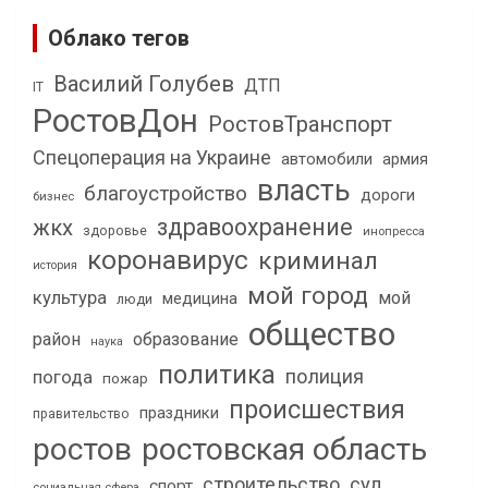
Облако тегов
Василий Голубев
ДТП
IT
РостовДон
РостовТранспорт
Спецоперация на Украине
автомобили
армия
власть
благоустройство
дороги
бизнес
здравоохранение
жкх
здоровье
инопресса
коронавирус
криминал
история
мой город
культура
мой
медицина
люди
общество
район
образование
наука
политика
полиция
погода
пожар
происшествия
праздники
правительство
ростов
ростовская область
строительство
суд
спорт
социальная сфера