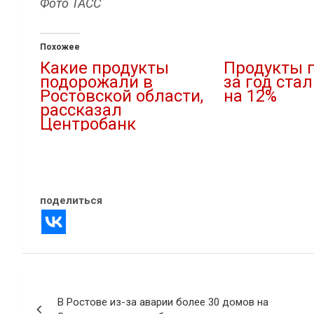
Фото ТАСС
Похожее
Какие продукты
Продукты 
подорожали в
за год ста
Ростовской области,
на 12%
рассказал
20.01.2022
Центробанк
В "Новости"
22.11.2025
В "Новости"
поделиться
Навигация
В Ростове из-за аварии более 30 домов на