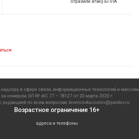
отразили атаку БПЛА
аться
.
надзору в сфере связи, информационных технологий и массов
за номером ЭЛ № ФС 77 – 78127 от 20 марта 2020 г.
с редакцией по всем вопросам: levencovka.rostov@yandex.ru
Возрастное ограничение 16+
адреса и телефоны