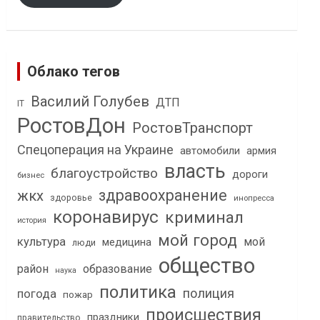
Облако тегов
Василий Голубев
ДТП
IT
РостовДон
РостовТранспорт
Спецоперация на Украине
автомобили
армия
власть
благоустройство
дороги
бизнес
здравоохранение
жкх
здоровье
инопресса
коронавирус
криминал
история
мой город
культура
мой
медицина
люди
общество
район
образование
наука
политика
полиция
погода
пожар
происшествия
праздники
правительство