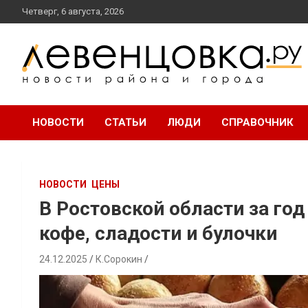
перейти
Четверг, 6 августа, 2026
к
содержанию
новости района и города
Левенцовка Ру
НОВОСТИ
СТАТЬИ
ЛЮДИ
СПРАВОЧНИК
НОВОСТИ
ЦЕНЫ
В Ростовской области за го
кофе, сладости и булочки
24.12.2025
К.Сорокин