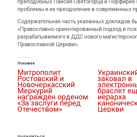
преподобных Паисия Святогорца и Порфирия 
проблемы и их преодоление в современных п
Содержательная часть указанных докладов бы
«Православно-ориентированный подход в псих
разрабатываемого в ДДС нового магистерско
Православной Церкви».
Похожее
Митрополит
Украинский
Ростовский и
заковал в
Новочеркасский
электронн
Меркурий
браслет ещ
награждён орденом
иерарха
«За заслуги перед
каноничес
Отечеством»
Церкви
04.04.2024
12.04.2023
В "Новости"
В "Новости"
поделиться