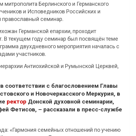
ом митрополита Берлинского и Германского
чеников и Исповедников Российских и
 православный семинар.
хожан Германской епархии, проходит
т. В текущем году семинар был посвящён теме
ограмма двухдневного мероприятия началась с
адами участников.
иерархии Антиохийской и Румынской Церквей,
в соответствии с благословением Главы
товского и Новочеркасского Меркурия, в
тие
ректор
Донской духовной семинарии,
ей Фетисов, – рассказали в пресс-службе
да: «Гармония семейных отношений по учению