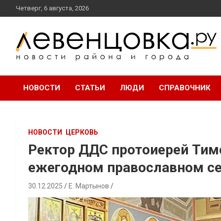
перейти
Четверг, 6 августа, 2026
к
содержанию
новости района и города
Левенцовка Ру
НОВОСТИ
СТАТЬИ
ЛЮДИ
СПРАВОЧНИК
НОВОСТИ
ЦЕРКОВЬ
Ректор ДДС протоиерей Тим
ежегодном православном с
30.12.2025
Е. Мартынов