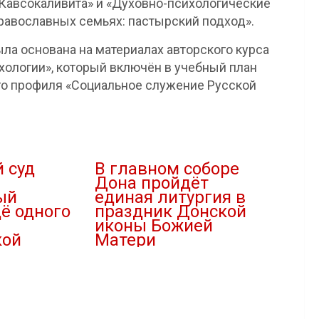
Кавсокаливита» и «Духовно-психологические
равославных семьях: пастырский подход».
ла основана на материалах авторского курса
ологии», который включён в учебный план
го профиля «Социальное служение Русской
 суд
В главном соборе
Дона пройдёт
ый
единая литургия в
ё одного
праздник Донской
иконы Божией
кой
Матери
02.09.2023
В "Новости"