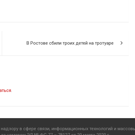
В Ростове сбили троих детей на тротуаре
аться
.
надзору в сфере связи, информационных технологий и массов
за номером ЭЛ № ФС 77 – 78127 от 20 марта 2020 г.