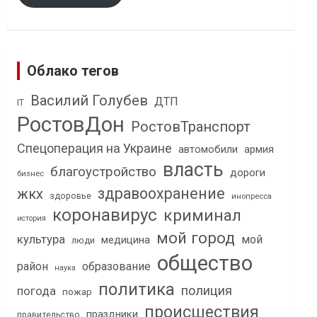
Облако тегов
Василий Голубев
ДТП
IT
РостовДон
РостовТранспорт
Спецоперация на Украине
автомобили
армия
власть
благоустройство
дороги
бизнес
здравоохранение
жкх
здоровье
инопресса
коронавирус
криминал
история
мой город
культура
мой
медицина
люди
общество
район
образование
наука
политика
полиция
погода
пожар
происшествия
праздники
правительство