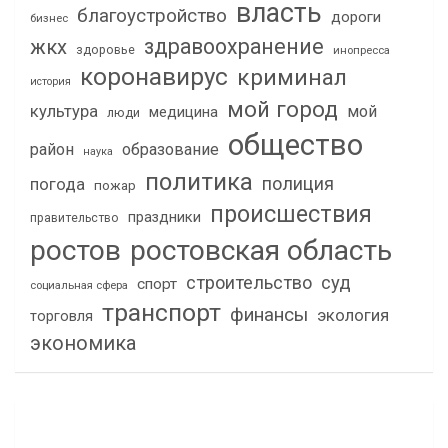
власть
благоустройство
дороги
бизнес
здравоохранение
жкх
здоровье
инопресса
коронавирус
криминал
история
мой город
культура
мой
медицина
люди
общество
район
образование
наука
политика
полиция
погода
пожар
происшествия
праздники
правительство
ростов
ростовская область
строительство
суд
спорт
социальная сфера
транспорт
финансы
экология
торговля
экономика