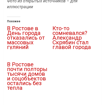
Фото из открытых источников – для
иллюстрации
Похожее
В Ростове в
Кто-то
День города
сомневался?
отказались от
Александр
массовых
Скрябин стал
гуляний
главой города
10.09.2025
11.03.2025
В "Городская среда"
В "Власть"
В Ростове
почти полторы
тысячи домов
и соцобъектов
остались без
тепла
15.12.2025
В "ЖКХ"