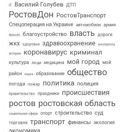
Василий Голубев
ДТП
IT
РостовДон
РостовТранспорт
Спецоперация на Украине
автомобили
армия
власть
благоустройство
дороги
бизнес
здравоохранение
жкх
здоровье
инопресса
коронавирус
криминал
история
мой город
культура
мой
медицина
люди
общество
район
образование
наука
политика
полиция
погода
пожар
происшествия
праздники
правительство
ростов
ростовская область
строительство
суд
спорт
социальная сфера
транспорт
финансы
экология
торговля
экономика