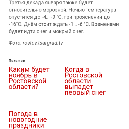
Третья декада января также будет
относительно морозной. Ночью температура
опустится до -4… -9 °С, при прояснении до
-16°С. Днём стоит ждать -1… -6 °С. Временами
будет идти снег и мокрый снег.
Фото: rostov.tsargrad.tv
Похожее
Каким будет
Когда в
ноябрь в
Ростовской
Ростовской
области
области?
выпадет
первый снег
30.10.2021
В "Новости"
03.12.2025
В "Новости"
Погода в
новогодние
праздники: