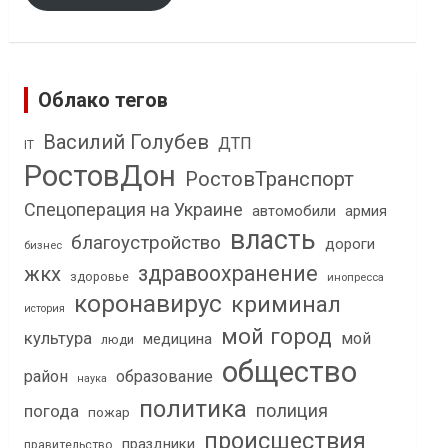
Облако тегов
Василий Голубев
ДТП
IT
РостовДон
РостовТранспорт
Спецоперация на Украине
автомобили
армия
власть
благоустройство
дороги
бизнес
здравоохранение
жкх
здоровье
инопресса
коронавирус
криминал
история
мой город
культура
мой
медицина
люди
общество
район
образование
наука
политика
полиция
погода
пожар
происшествия
праздники
правительство