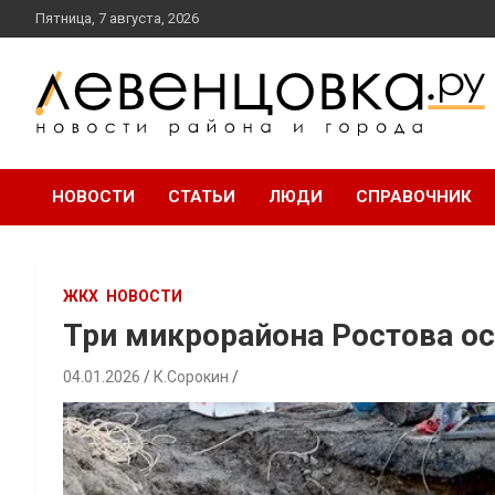
перейти
Пятница, 7 августа, 2026
к
содержанию
новости района и города
Левенцовка Ру
НОВОСТИ
СТАТЬИ
ЛЮДИ
СПРАВОЧНИК
ЖКХ
НОВОСТИ
Три микрорайона Ростова о
04.01.2026
К.Сорокин