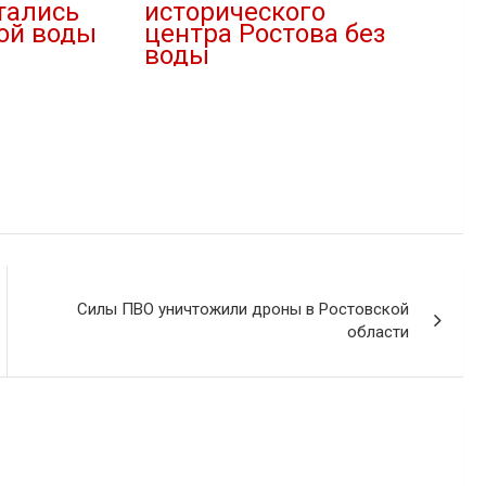
тались
исторического
ой воды
центра Ростова без
воды
10.02.2021
В "Новости"
Силы ПВО уничтожили дроны в Ростовской
области