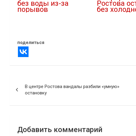
без воды из-за
Ростова ос
порывов
без холодн
29.01.2026
09.01.2026
В "ЖКХ"
В "ЖКХ"
поделиться
Навигация
В центре Ростова вандалы разбили «умную»
по
остановку
записям
Добавить комментарий