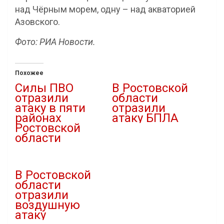
над Чёрным морем, одну – над акваторией
Азовского.
Фото: РИА Новости.
Похожее
Силы ПВО
В Ростовской
отразили
области
атаку в пяти
отразили
районах
атаку БПЛА
Ростовской
20.08.2025
области
В "Атаки дронов"
26.08.2025
В "Атаки дронов"
В Ростовской
области
отразили
воздушную
атаку