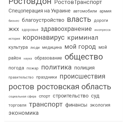
РостовДон
РостовТранспорт
Спецоперация на Украине
автомобили
армия
власть
благоустройство
дороги
бизнес
здравоохранение
жкх
здоровье
инопресса
коронавирус
криминал
история
мой город
культура
мой
медицина
люди
общество
район
образование
наука
политика
полиция
погода
пожар
происшествия
праздники
правительство
ростов
ростовская область
строительство
суд
спорт
социальная сфера
транспорт
финансы
экология
торговля
экономика