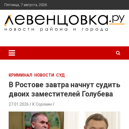
перейти
Пятница, 7 августа, 2026
к
содержанию
новости района и города
Левенцовка Ру
КРИМИНАЛ
НОВОСТИ
СУД
В Ростове завтра начнут судить
двоих заместителей Голубева
27.01.2026
К.Сорокин