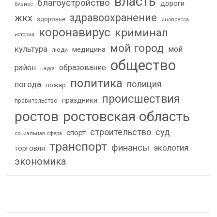
власть
благоустройство
дороги
бизнес
здравоохранение
жкх
здоровье
инопресса
коронавирус
криминал
история
мой город
культура
мой
медицина
люди
общество
район
образование
наука
политика
полиция
погода
пожар
происшествия
праздники
правительство
ростов
ростовская область
строительство
суд
спорт
социальная сфера
транспорт
финансы
экология
торговля
экономика