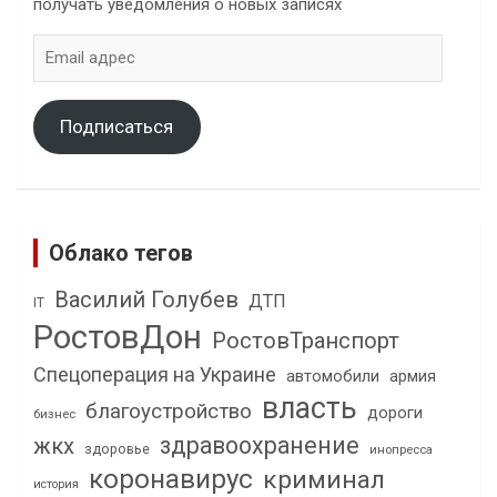
получать уведомления о новых записях
Email
адрес
Подписаться
Облако тегов
Василий Голубев
ДТП
IT
РостовДон
РостовТранспорт
Спецоперация на Украине
автомобили
армия
власть
благоустройство
дороги
бизнес
здравоохранение
жкх
здоровье
инопресса
коронавирус
криминал
история