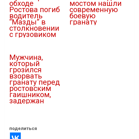
обходе
мостом нашли
Ростова погиб
современную
водитель
боевую
“Мазды” в
гранату
столкновении
13.09.2022
с грузовиком
В "Новости"
22.11.2022
В "Без рубрики"
Мужчина,
который
грозился
взорвать
гранату перед
ростовским
гаишником,
задержан
19.07.2023
В "Новости"
поделиться