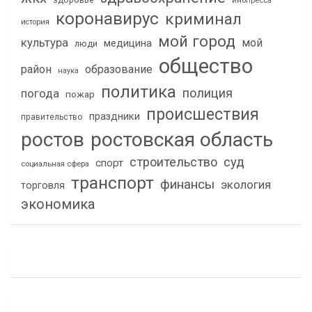
инопресса
коронавирус
криминал
история
мой город
культура
мой
медицина
люди
общество
район
образование
наука
политика
полиция
погода
пожар
происшествия
праздники
правительство
ростов
ростовская область
строительство
суд
спорт
социальная сфера
транспорт
финансы
экология
торговля
экономика