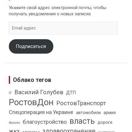
Укажите свой адрес электронной почты, чтобы
получать уведомления о новых записях
Email
адрес
Подписаться
Облако тегов
Василий Голубев
ДТП
IT
РостовДон
РостовТранспорт
Спецоперация на Украине
автомобили
армия
власть
благоустройство
дороги
бизнес
здравоохранение
жкх
здоровье