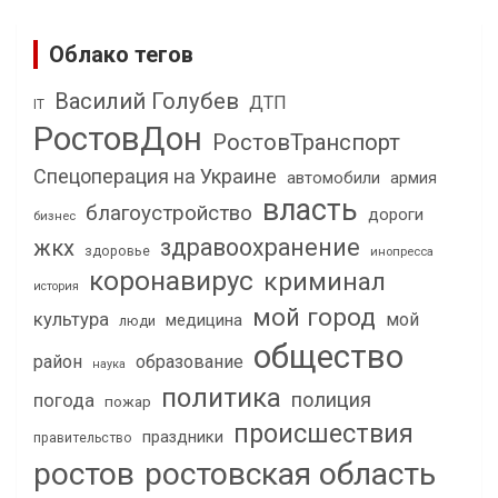
Облако тегов
Василий Голубев
ДТП
IT
РостовДон
РостовТранспорт
Спецоперация на Украине
автомобили
армия
власть
благоустройство
дороги
бизнес
здравоохранение
жкх
здоровье
инопресса
коронавирус
криминал
история
мой город
культура
мой
медицина
люди
общество
район
образование
наука
политика
полиция
погода
пожар
происшествия
праздники
правительство
ростов
ростовская область