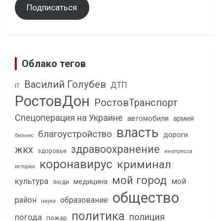
Подписаться
Облако тегов
Василий Голубев
ДТП
IT
РостовДон
РостовТранспорт
Спецоперация на Украине
автомобили
армия
власть
благоустройство
дороги
бизнес
здравоохранение
жкх
здоровье
инопресса
коронавирус
криминал
история
мой город
культура
мой
медицина
люди
общество
район
образование
наука
политика
полиция
погода
пожар