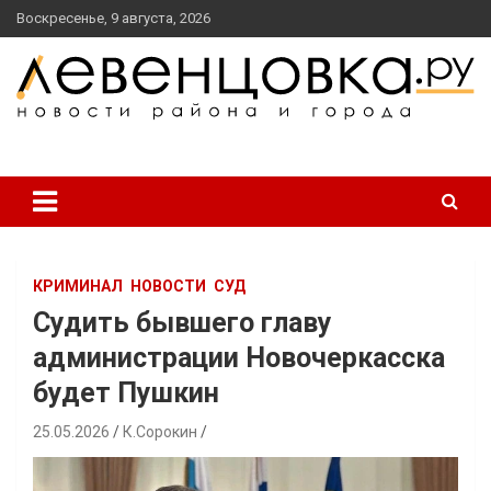
перейти
Воскресенье, 9 августа, 2026
к
содержанию
новости района и города
Левенцовка Ру
КРИМИНАЛ
НОВОСТИ
СУД
Судить бывшего главу
администрации Новочеркасска
будет Пушкин
25.05.2026
К.Сорокин