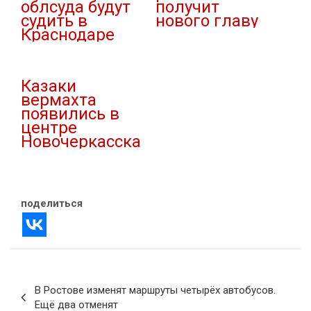
облсуда будут
получит
судить в
нового главу
Краснодаре
13.12.2024
04.04.2025
В "Новости"
В "Криминал"
Казаки
вермахта
появились в
центре
Новочеркасска
06.09.2020
В "Новости"
поделиться
Навигация
В Ростове изменят маршруты четырёх автобусов.
по
Ещё два отменят