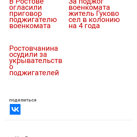
В Ростове
За поджог
огласили
военкомата
приговор
житель Гуково
поджигателю
сел в колонию
военкомата
на 4 года
04.07.2023
15.02.2023
В "Криминал"
В "Новости"
Ростовчанина
осудили за
укрывательств
о
поджигателей
27.06.2024
В "Криминал"
поделиться
Навигация