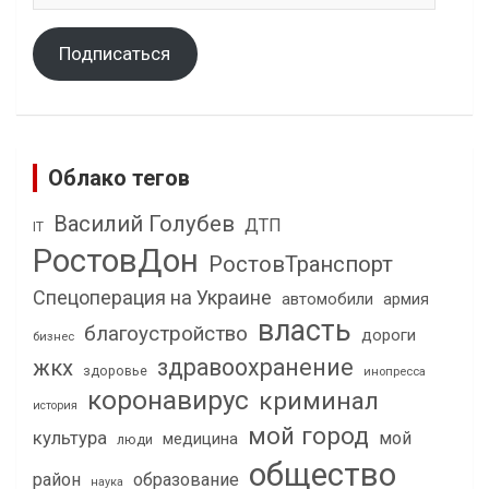
Подписаться
Облако тегов
Василий Голубев
ДТП
IT
РостовДон
РостовТранспорт
Спецоперация на Украине
автомобили
армия
власть
благоустройство
дороги
бизнес
здравоохранение
жкх
здоровье
инопресса
коронавирус
криминал
история
мой город
культура
мой
медицина
люди
общество
район
образование
наука