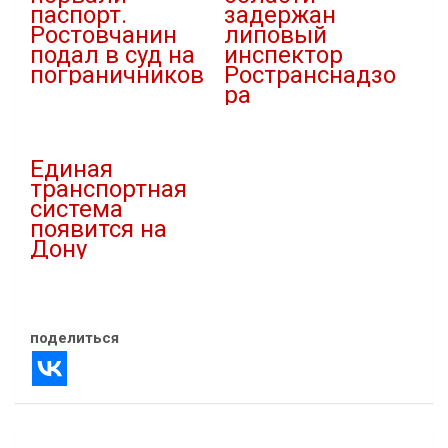
паспорт.
задержан
Ростовчанин
липовый
подал в суд на
инспектор
пограничников
Ространснадзо
ра
10.07.2021
В "Новости"
13.02.2023
В "Криминал"
Единая
транспортная
система
появится на
Дону
01.02.2022
В "Власть"
поделиться
Навигация