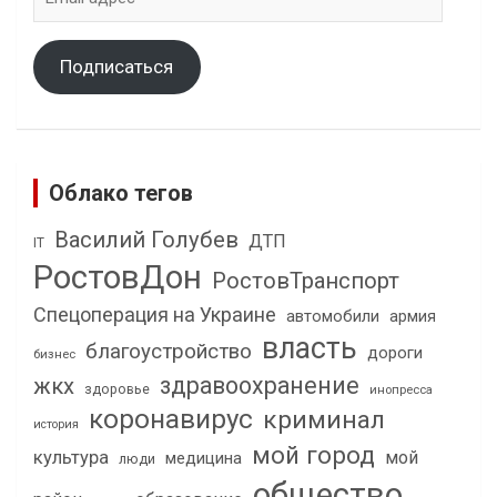
адрес
Подписаться
Облако тегов
Василий Голубев
ДТП
IT
РостовДон
РостовТранспорт
Спецоперация на Украине
автомобили
армия
власть
благоустройство
дороги
бизнес
здравоохранение
жкх
здоровье
инопресса
коронавирус
криминал
история
мой город
культура
мой
медицина
люди
общество