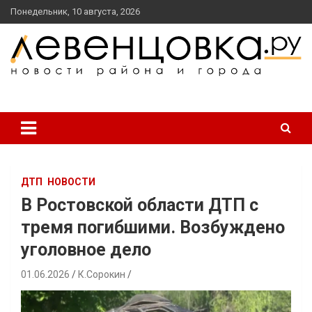
перейти
Понедельник, 10 августа, 2026
к
содержанию
новости района и города
Левенцовка Ру
ДТП
НОВОСТИ
В Ростовской области ДТП с
тремя погибшими. Возбуждено
уголовное дело
01.06.2026
К.Сорокин