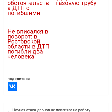
обстоятельств
газовую трубу
а ДТП с
10.12.2023
погибшими
В "ДТП"
24.07.2026
В "ДТП"
Не вписался в
поворот: в
Ростовской
области в ДТП
погибли два
человека
17.04.2025
В "ДТП"
поделиться
Навигация
Ночная атака дронов не повлияла на работу