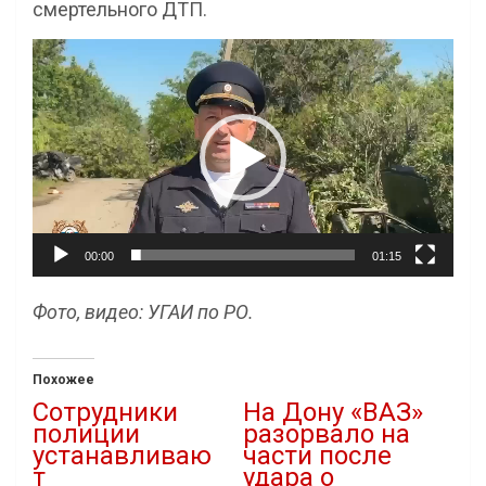
смертельного ДТП.
Видеоплеер
00:00
01:15
Фото, видео: УГАИ по РО.
Похожее
Сотрудники
На Дону «ВАЗ»
полиции
разорвало на
устанавливаю
части после
т
удара о