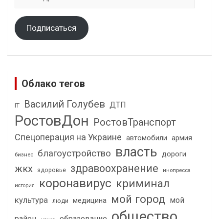
адрес
Подписаться
Облако тегов
Василий Голубев
ДТП
IT
РостовДон
РостовТранспорт
Спецоперация на Украине
автомобили
армия
власть
благоустройство
дороги
бизнес
здравоохранение
жкх
здоровье
инопресса
коронавирус
криминал
история
мой город
культура
мой
медицина
люди
общество
район
образование