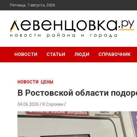
перейти
Пятница, 7 августа, 2026
к
содержанию
новости района и города
Левенцовка Ру
НОВОСТИ
СТАТЬИ
ЛЮДИ
СПРАВОЧНИК
НОВОСТИ
ЦЕНЫ
В Ростовской области подор
04.06.2026
К.Сорокин