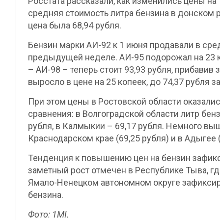
Росстата рассказали, как изменились цены на 
средняя стоимость литра бензина в донском р
цена была 68,94 рубля.
Бензин марки АИ-92 к 1 июня продавали в сред
предыдущей неделе. АИ-95 подорожал на 23 ко
– АИ-98 – теперь стоит 93,93 рубля, прибавив
выросло в цене на 25 копеек, до 74,37 рубля за
При этом цены в Ростовской области оказали
сравнения: в Волгоградской области литр бензи
рубля, в Калмыкии – 69,17 рубля. Немного выш
Краснодарском крае (69,25 рубля) и в Адыгее (
Тенденция к повышению цен на бензин зафикс
заметный рост отмечен в Республике Тыва, где
Ямало-Ненецком автономном округе зафикси
бензина.
Фото: 1MI.