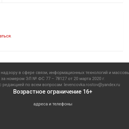
аться
.
надзору в сфере связи, информационных технологий и массов
за номером ЭЛ № ФС 77 – 78127 от 20 марта 2020 г.
с редакцией по всем вопросам: levencovka.rostov@yandex.ru
Возрастное ограничение 16+
адреса и телефоны