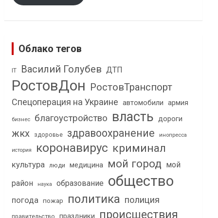
Облако тегов
Василий Голубев
ДТП
IT
РостовДон
РостовТранспорт
Спецоперация на Украине
автомобили
армия
власть
благоустройство
дороги
бизнес
здравоохранение
жкх
здоровье
инопресса
коронавирус
криминал
история
мой город
культура
мой
медицина
люди
общество
район
образование
наука
политика
полиция
погода
пожар
происшествия
праздники
правительство