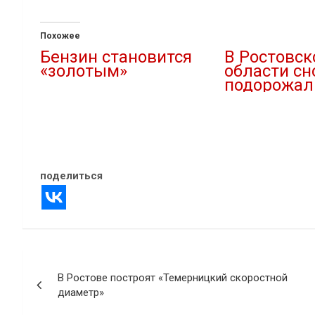
Похожее
Бензин становится
В Ростовск
«золотым»
области сн
подорожал
27.01.2022
В "Авто"
12.07.2024
В "Новости"
поделиться
Навигация
В Ростове построят «Темерницкий скоростной
по
диаметр»