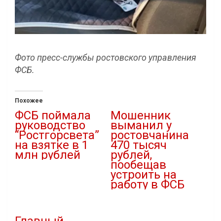
Фото пресс-службы ростовского управления
ФСБ.
Похожее
ФСБ поймала
Мошенник
руководство
выманил у
“Ростгорсвета”
ростовчанина
на взятке в 1
470 тысяч
млн рублей
рублей,
пообещав
06.03.2023
устроить на
В "Криминал"
работу в ФСБ
08.12.2022
В "Криминал"
Главный