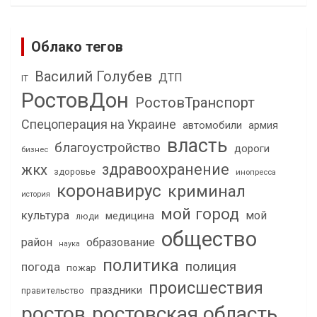
Облако тегов
Василий Голубев
ДТП
IT
РостовДон
РостовТранспорт
Спецоперация на Украине
автомобили
армия
власть
благоустройство
дороги
бизнес
здравоохранение
жкх
здоровье
инопресса
коронавирус
криминал
история
мой город
культура
мой
медицина
люди
общество
район
образование
наука
политика
полиция
погода
пожар
происшествия
праздники
правительство
ростов
ростовская область