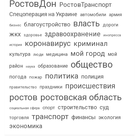
РостовДон
РостовТранспорт
Спецоперация на Украине
автомобили
армия
власть
благоустройство
дороги
бизнес
здравоохранение
жкх
здоровье
инопресса
коронавирус
криминал
история
мой город
культура
мой
медицина
люди
общество
район
образование
наука
политика
полиция
погода
пожар
происшествия
праздники
правительство
ростов
ростовская область
строительство
суд
спорт
социальная сфера
транспорт
финансы
экология
торговля
экономика