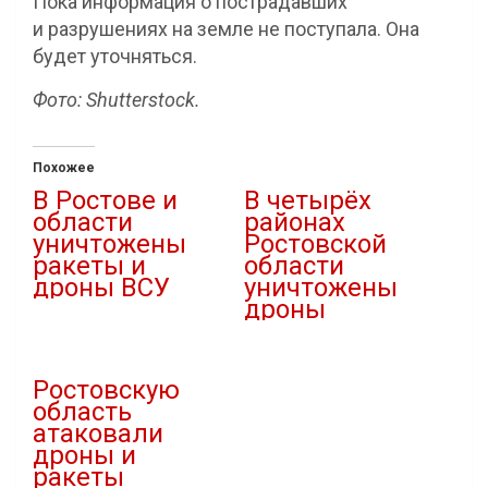
Пока информация о пострадавших
и разрушениях на земле не поступала. Она
будет уточняться.
Фото: Shutterstock.
Похожее
В Ростове и
В четырёх
области
районах
уничтожены
Ростовской
ракеты и
области
дроны ВСУ
уничтожены
дроны
21.07.2026
В "Атаки дронов"
29.04.2026
В "Атаки дронов"
Ростовскую
область
атаковали
дроны и
ракеты