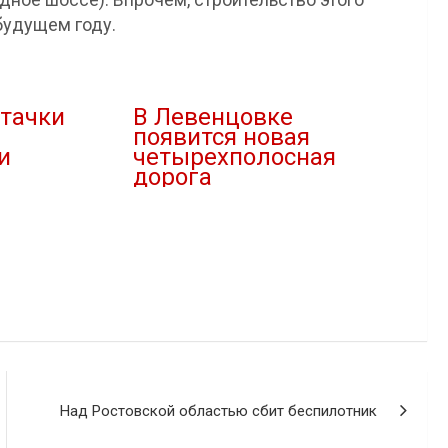
будущем году.
Стачки
В Левенцовке
появится новая
и
четырехполосная
дорога
"
06.12.2022
В "Городская среда"
Над Ростовской областью сбит беспилотник