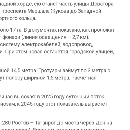
адной хорде, ею станет часть улицы Доватора.
т проспекта Маршала Жукова до Западной
ртного кольца.
ло 17 га. В документах показано, как проложат
 фонари (линия освещения – 2,7 км).
систему электрокабелей, водопровод,
и. При этом новая останется городской улицей,
ой 14,5 метра. Тротуары займут по 3 метра с
т полосу шириной 1,5 метра. Расчётная
ейчас высокая: в 2025 году суточный поток
нозам, к 2045 году этот показатель вырастет
280 Ростов – Таганрог до моста через Дон на
дное шоссе). Впрочем, строительство этого