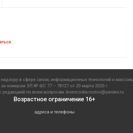
аться
.
надзору в сфере связи, информационных технологий и массов
за номером ЭЛ № ФС 77 – 78127 от 20 марта 2020 г.
с редакцией по всем вопросам: levencovka.rostov@yandex.ru
Возрастное ограничение 16+
адреса и телефоны