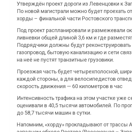
Утверждён проект дороги из Левенцовки к Зап
По новой магистрали можно будет проехать о
хорды – финальной части Ростовского транспо
Под проект распланировали и размежевали око
ливневки общей длиной 3,6 км и где разместят
Подрядчики должны будут реконструировать 
газопровод, бытовую канализацию и сети связ
на неё не пустят транзитные грузовики.
Проезжая часть будет четырехполосной, ширин
каждой стороны, а для велосипедистов отведу
скорость движения — 60 километров в час
Интенсивность трафика на этом участке уже с
оценивали в 40,5 тысячи автомобилей. По прог
до 58,7 тысячи машин в сутки.
Напомним, «хорду» прокладывают от трассы А-
западном обходе Ростова (Всесоюзная – Запа