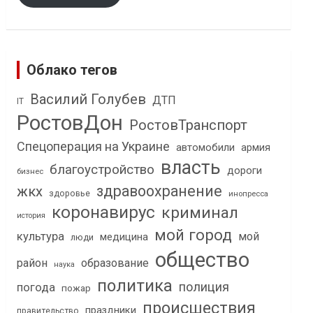
Облако тегов
Василий Голубев
ДТП
IT
РостовДон
РостовТранспорт
Спецоперация на Украине
автомобили
армия
власть
благоустройство
дороги
бизнес
здравоохранение
жкх
здоровье
инопресса
коронавирус
криминал
история
мой город
культура
мой
медицина
люди
общество
район
образование
наука
политика
полиция
погода
пожар
происшествия
праздники
правительство