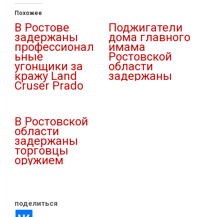
Похожее
В Ростове
Поджигатели
задержаны
дома главного
профессионал
имама
ьные
Ростовской
угонщики за
области
кражу Land
задержаны
Cruser Prado
18.04.2025
18.11.2022
В "Криминал"
В "Авто"
В Ростовской
области
задержаны
торговцы
оружием
02.07.2025
В "Криминал"
поделиться