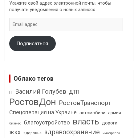
Укажите свой адрес электронной почты, чтобы
получать уведомления о новых записях
Email
адрес
Подписаться
Облако тегов
Василий Голубев
ДТП
IT
РостовДон
РостовТранспорт
Спецоперация на Украине
автомобили
армия
власть
благоустройство
дороги
бизнес
здравоохранение
жкх
здоровье
инопресса