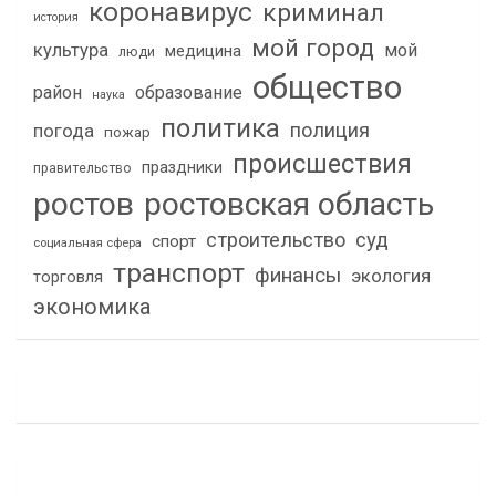
коронавирус
криминал
история
мой город
культура
мой
медицина
люди
общество
район
образование
наука
политика
полиция
погода
пожар
происшествия
праздники
правительство
ростов
ростовская область
строительство
суд
спорт
социальная сфера
транспорт
финансы
экология
торговля
экономика