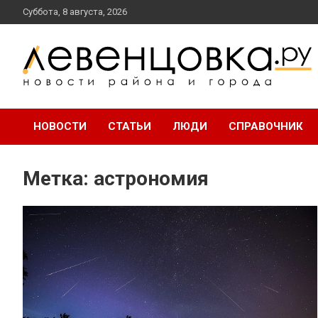
перейти
Суббота, 8 августа, 2026
к
содержанию
новости района и города
Левенцовка Ру
НОВОСТИ
СТАТЬИ
ЛЮДИ
СПРАВОЧНИК
Метка:
астрономия