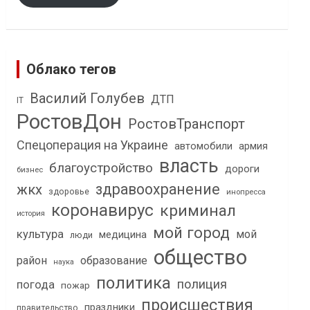
Облако тегов
Василий Голубев
ДТП
IT
РостовДон
РостовТранспорт
Спецоперация на Украине
автомобили
армия
власть
благоустройство
дороги
бизнес
здравоохранение
жкх
здоровье
инопресса
коронавирус
криминал
история
мой город
культура
мой
медицина
люди
общество
район
образование
наука
политика
полиция
погода
пожар
происшествия
праздники
правительство