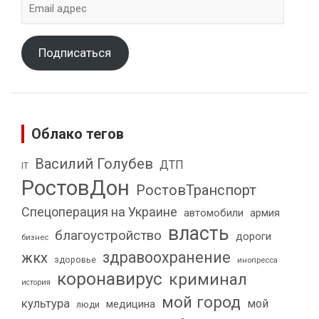
адрес
Подписаться
Облако тегов
Василий Голубев
ДТП
IT
РостовДон
РостовТранспорт
Спецоперация на Украине
автомобили
армия
власть
благоустройство
дороги
бизнес
здравоохранение
жкх
здоровье
инопресса
коронавирус
криминал
история
мой город
культура
мой
медицина
люди