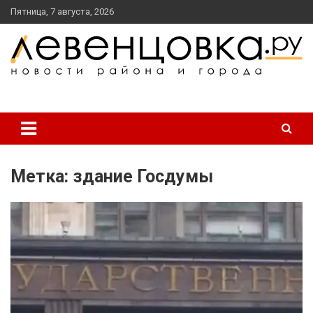
перейти
Пятница, 7 августа, 2026
к
содержанию
новости района и города
Левенцовка Ру
Метка:
здание Госдумы