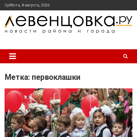
перейти
Суббота, 8 августа, 2026
к
содержанию
новости района и города
Левенцовка Ру
Метка:
первоклашки