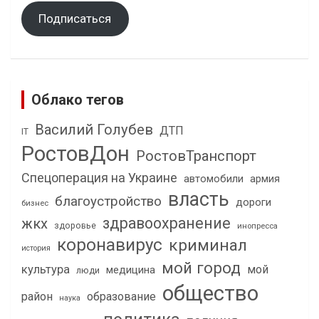
Подписаться
Облако тегов
Василий Голубев
ДТП
IT
РостовДон
РостовТранспорт
Спецоперация на Украине
автомобили
армия
власть
благоустройство
дороги
бизнес
здравоохранение
жкх
здоровье
инопресса
коронавирус
криминал
история
мой город
культура
мой
медицина
люди
общество
район
образование
наука