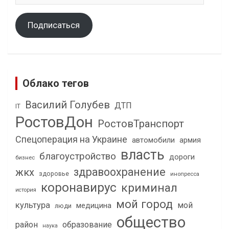
Подписаться
Облако тегов
Василий Голубев
ДТП
IT
РостовДон
РостовТранспорт
Спецоперация на Украине
автомобили
армия
власть
благоустройство
дороги
бизнес
здравоохранение
жкх
здоровье
инопресса
коронавирус
криминал
история
мой город
культура
мой
медицина
люди
общество
район
образование
наука