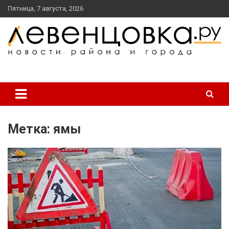
перейти
Пятница, 7 августа, 2026
к
содержанию
новости района и города
Левенцовка Ру
Метка:
ямы