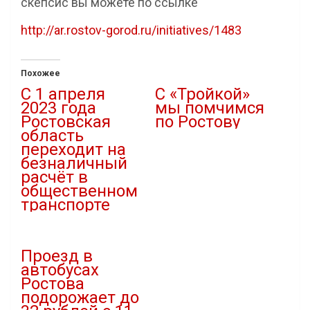
скепсис вы можете по ссылке
http://ar.rostov-gorod.ru/initiatives/1483
Похожее
С 1 апреля
С «Тройкой»
2023 года
мы помчимся
Ростовская
по Ростову
область
15.01.2021
переходит на
В "Новости"
безналичный
расчёт в
общественном
транспорте
14.12.2022
В "Новости"
Проезд в
автобусах
Ростова
подорожает до