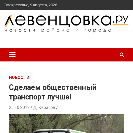
перейти
Воскресенье, 9 августа, 2026
к
содержанию
новости района и города
Левенцовка Ру
НОВОСТИ
Сделаем общественный
транспорт лучше!
25.10.2018
Д. Керасов