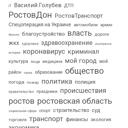
Василий Голубев
ДТП
IT
РостовДон
РостовТранспорт
Спецоперация на Украине
автомобили
армия
власть
благоустройство
дороги
бизнес
здравоохранение
жкх
здоровье
инопресса
коронавирус
криминал
история
мой город
культура
мой
медицина
люди
общество
район
образование
наука
политика
полиция
погода
пожар
происшествия
праздники
правительство
ростов
ростовская область
строительство
суд
спорт
социальная сфера
транспорт
финансы
экология
торговля
экономика