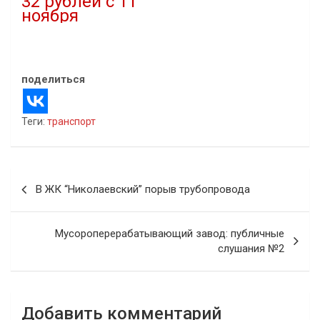
32 рублей с 11
ноября
27.10.2021
В "Власть"
поделиться
Теги:
транспорт
Навигация
В ЖК “Николаевский” порыв трубопровода
по
записям
Мусороперерабатывающий завод: публичные
слушания №2
Добавить комментарий