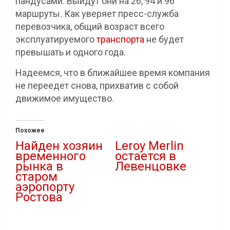
пандусами. Выйдут они на 26, 94 и 96
маршруты. Как уверяет пресс-служба
перевозчика, общий возраст всего
эксплуатируемого
транспорта
не будет
превышать и одного года.
Надеемся, что в ближайшее время компания
не переедет снова, прихватив с собой
движимое имущество.
Похожее
Найден хозяин
Leroy Merlin
временного
остается в
рынка в
Левенцовке
старом
11.03.2022
аэропорту
В "Новости"
Ростова
02.05.2021
В "скандал"