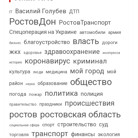
Василий Голубев
ДТП
IT
РостовДон
РостовТранспорт
Спецоперация на Украине
автомобили
армия
власть
благоустройство
дороги
бизнес
здравоохранение
жкх
здоровье
инопресса
коронавирус
криминал
история
мой город
культура
мой
медицина
люди
общество
район
образование
наука
политика
полиция
погода
пожар
происшествия
праздники
правительство
ростов
ростовская область
строительство
суд
спорт
социальная сфера
транспорт
финансы
экология
торговля