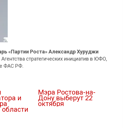
арь «Партии Роста» Александр Хуруджи
 Агентства стратегических инициатив в ЮФО,
ке ФАС РФ.
ы
Мэра Ростова-на-
тора и
Дону выберут 22
ра
октября
 области
03.10.2019
В "Новости"