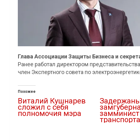
Глава Ассоциации Защиты Бизнеса и секрет
Ранее работал директором представительства
член Экспертного совета по электроэнергети
Похожее
Виталий Кушнарев
Задержан
сложил с себя
замгуберна
полномочия мэра
замминист
транспорта
23.04.2019
В "Новости"
25.11.2024
В "Новости"