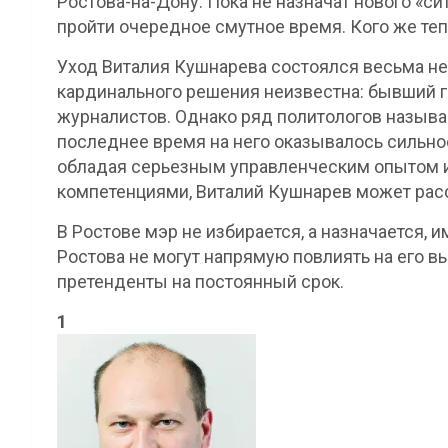
Ростова-на-Дону. Пока не назначат нового «с
пройти очередное смутное время. Кого же те
Уход Виталия Кушнарева состоялся весьма н
кардинального решения неизвестна: бывший г
журналистов. Однако ряд политологов называ
последнее время на него оказывалось сильно
обладая серьезным управленческим опытом
компетенциями, Виталий Кушнарев может рас
В Ростове мэр не избирается, а назначается, 
Ростова не могут напрямую повлиять на его в
претенденты на постоянный срок.
1