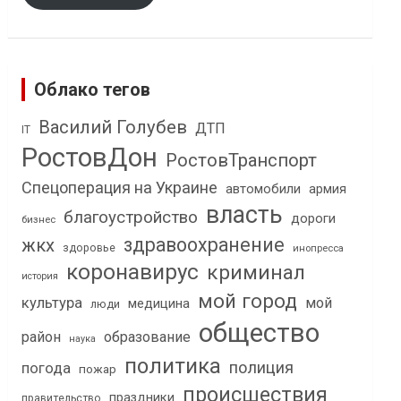
Облако тегов
Василий Голубев
ДТП
IT
РостовДон
РостовТранспорт
Спецоперация на Украине
автомобили
армия
власть
благоустройство
дороги
бизнес
здравоохранение
жкх
здоровье
инопресса
коронавирус
криминал
история
мой город
культура
мой
медицина
люди
общество
район
образование
наука
политика
полиция
погода
пожар
происшествия
праздники
правительство